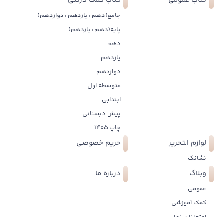
کتاب عمومی
کتاب کمک درسی
جامع(دهم+یازدهم+دوازدهم)
پایه(دهم+یازدهم)
دهم
یازدهم
دوازدهم
متوسطه اول
ابتدایی
پیش دبستانی
چاپ 1405
لوازم التحریر
حریم خصوصی
نشانک
وبلاگ
درباره ما
عمومی
کمک آموزشی