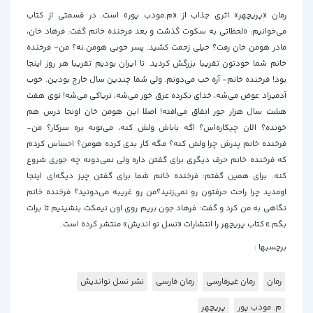
رمان «پریچهر» اثری جذاب از «م.مودب پور» است. در قسمتی از کتاب
می‌خوانیم: «لحظاتی به سکوت گذشت و بعد فرخنده خانم گفت: فرهاد خان،
مادر هومن خان رفت؟ خیلی زحمت کشید. پسر خوبی هومن.نه؟ من- فرخنده
خانم شما خودتون تقریبا بزرگش کردید. تا ایران بودیم تقریبا هر روز اینجا
بود! فرخنده خانم- آره خب می‌دونم. ولی شما چندین سال خارج بودین. خوب
آدمیزاد عوض می‌شه، خدای نکرده عرق خور می‌شه، تریاکی می‌شه! توی هفت
هشت سال هزار جور اتفاق می‌افته! اصلا این هومن خان اونجا درس هم
خونده؟ الان چیکاره‌اس؟ اگه باباش ولش کنه، می‌تونه بره سرکار؟ من-
فرخنده خانم پدرش چرا ولش کنه؟ مگه کار بدی کرده هومن؟ احساس کردم
که فرخنده خانم حرف دیگری برای گفتن داره ولی نمی‌دونه چه جوری شروع
کنه. برای همین گفتم: فرخنده خانم شما برای گفتن چیز دیگه‌ای اینجا
اومدید چرا راحت حرفتون رو نمی‌زنید؟من رو غریبه می‌دونید؟ فرخنده خانم
نگاهی به من کرد و گفت: فرهاد جون بریم روی اون نیمکت بنشینیم تا برات
بگم.» کتاب پریچهر را انتشارات «نسل نو اندیش» منتشر کرده است.
برچسبها :
رمان
رمان غیرفارسی
رمان فارسی
نشر نسل نواندیش
م. مودب پور
پریچهر