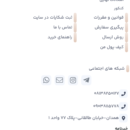
امتحانات نهایی
کنکور
قوانین و مقررات
ثبت شکایات در سایت
پیگیری سفارش
تماس با ما
روش ارسال
راهنمای خرید
کیف پول من
شبکه های اجتماعی
08138250127
09038115778
همدان-خیابان طالقانی-پلاک 77 واحد 1
خبرنامه