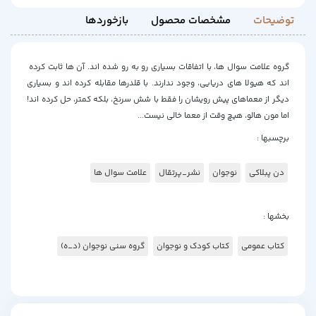
توضیحات
مشخصات محصول
بازخوردها
گروه علامت ‎سوال ‎ها، با اتفاقات بسیاری رو به ‎رو شده‎ اند. آن‎ ها ثابت کرده
اند که هیولا های دریایی، وجود ندارند. با قلدرها مقابله کرده ‎اند و بسیاری
دیگر از معماهای پیش رویشان را فقط با شش سرنخ، بلکه کمتر، حل کرده ‎اند!
اما مون هالو، هیچ‎ وقت از معما خالی نیست...
برچسبها :
دن پبلاکی
نوجوان
نشر_پرتقال
علامت سوال ها
بخشها :
کتاب عمومی
کتاب کودک و نوجوان
گروه سنی نوجوان (د_ه)