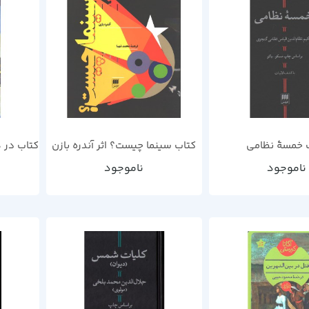
 خمسۀ نظامی
کتاب سینما چیست؟ اثر آندره بازن
کتاب در ه
ناموجود
ناموجود