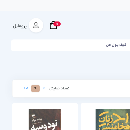
0
پروفایل
کیف پول من
تعداد نمایش
48
24
12