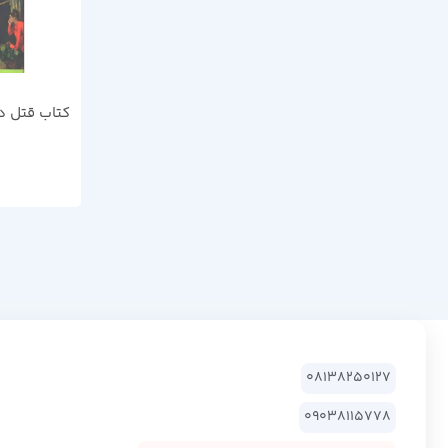
کتاب قتل در 
08138250127
09038115778