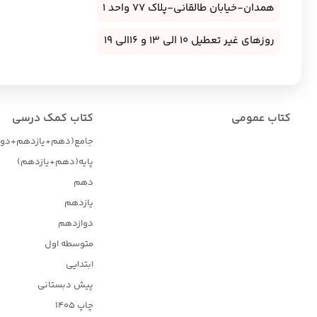
همدان-خیابان طالقانی-پلاک 77 واحد 1
روزهای غیر تعطیل 10 الی 13 و 16الی 19
کتاب عمومی
کتاب کمک درسی
جامع(دهم+یازدهم+دوا
پایه(دهم+یازدهم)
دهم
یازدهم
دوازدهم
متوسطه اول
ابتدایی
پیش دبستانی
چاپ 1405