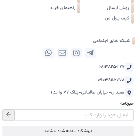
روش ارسال
راهنمای خرید
کیف پول من
شبکه های اجتماعی
08138250127
09038115778
همدان-خیابان طالقانی-پلاک 77 واحد 1
خبرنامه
فروشگاه ساخته شده با شاپفا