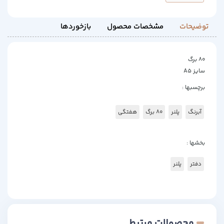
توضیحات
مشخصات محصول
بازخوردها
80 برگ
سایز A5
برچسبها :
آبرنگ
پلنر
80 برگ
هفتگی
بخشها :
دفتر
پلنر
محصولات مرتبط