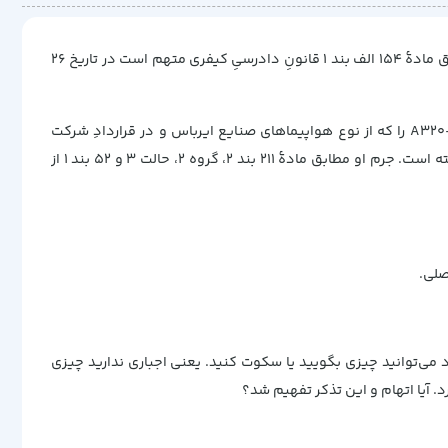
دادستان: [در حالت ایستاده.] لارس کُخ، به مشخصاتِ فردی‌ای که هم‌اکنون ذکر شد و اکنون تحت بازداشت به‌منظور تعقیب کیفری است، بر طبق مادهٔ ۱۵۴ الف بند ۱ قانونِ دادرسیِ کیفری متهم است در تاریخ ۲۶
وی متهم است که در ۲۶ ماه مه ۲۰۱۳ در ساعت ۲۰ و ۲۱ دقیقه به کمک یک موشک هوابه‌هوای هدایت‌شونده هواپیمای مسافربری A۳۲۰- ۲۰۰.۱۰۰ را که از نوع هواپیماهای صنایع ایرباس و در قراردادِ شرکت
سهامی لوفت‌هانزای آلمان بود و با شمارهٔ پرواز LH ۲۰۴۷ از برلین به مونیخ پرواز می‌کرد، سرنگون کرده و درنتیجه ۱۶۴ سرنشین هواپیما را کشته است. جرم او مطابق مادهٔ ۲۱۱ بند ۲، گروه ۲، حالت ۳ و ۵۲ بند ۱ از
 می‌توانید چیزی بگویید یا سکوت کنید. یعنی اجباری ندارید چیزی
. آیا اتهام و این تذکر تفهیم شد؟