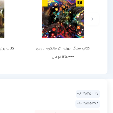
کتاب سنگ جهنم اثر مالکوم لاوری
کتاب برزی
125,000
تومان
08138250127
09038115778