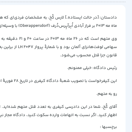
ماه مه ۲۰۱۳ بر فراز آبادی اُبِرآپِرس‌دُرف (Oberappersdorf) با وسیله‌ای خطرناک برای عموم' ۱۶۴ نفر را کشته است.
قانون جزا قتل محسوب می‌شود.
رئیس دادگاه: خیلی ممنونم.
این کیفرخواست با تصویب شعبهٔ دادگاه کیفری در تاریخ ۲۸ فوریهٔ امسال بدون تغییر پذیرفته شده است. برگ ۲۵۶ در جلد ششم از پرونده‌های اصلی.
رو به متهم.
آقای کُخ، شما در این دادرسی کیفری به تعدد قتل متهم شده‌اید. ا
اظهار کنید. اگر نسبت به اتهامات وارده سکوت کنید، دادگاه مجاز نیس
برچسبها :