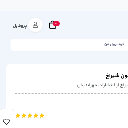
0
پروفایل
کیف پول من
فون شیراخ
یراخ از انتشارات مهراندیش