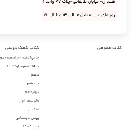
همدان-خیابان طالقانی-پلاک 77 واحد 1
روزهای غیر تعطیل 10 الی 13 و 16الی 19
کتاب عمومی
کتاب کمک درسی
جامع(دهم+یازدهم+دوا
پایه(دهم+یازدهم)
دهم
یازدهم
دوازدهم
متوسطه اول
ابتدایی
پیش دبستانی
چاپ 1405