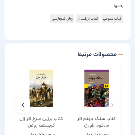
بخشها :
کتاب عمومی
کتاب بزرگسال
رمان غیرفارسی
محصولات مرتبط
کتاب سنگ جهنم اثر
کتاب برزیل سرخ اثر ژان
کتا
مالکوم لاوری
کریستف روفن