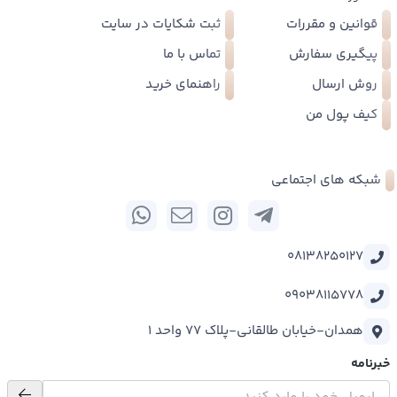
قوانین و مقررات
ثبت شکایات در سایت
پیگیری سفارش
تماس با ما
روش ارسال
راهنمای خرید
کیف پول من
شبکه های اجتماعی
08138250127
09038115778
همدان-خیابان طالقانی-پلاک 77 واحد 1
خبرنامه