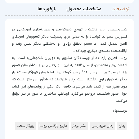
توضیحات
مشخصات محصول
بازخوردها
رئیس‌جمهوری باور داشت با ترویج دموکراسی و سرمایه‌داری آمریکایی در
کشورش می‎تواند گواتمالا را به مدلی برای پیشرفت دیگر کشورهای آمریکای
لاتین تبدیل کند. اما مسیر تحقق رؤیای او به‌شکلی دیگر پیش رفت و
ایالات‎متحده نقشه‌ی دیگری چید که…
یوسا، آخرین بازمانده از نویسندگان مشهور به «جریان شکوفایی» است. به
اعتقاد برخی منتقدان، از سال ۲۰۰۲ به این سو یعنی پس از انتشار رمان «سور
بز»، در سراشیب عمر نویسندگی قرار گرفته بود. اما با رمان «روزگار سخت» بار
دیگر به دوران اوج بازگشته است. چنان قدرتمند که یادآور این مثل است که
دود هنوز هم از کنده بلند می‌شود. خاصه آنکه یکی از روایت‌های این کتاب
حول محور شخصیت تروخیو می‌گذرد. ارتباطی ساختاری با سور بز نیز برقرار
می‌کند.
برچسبها :
رمان
رمان غیرفارسی
نشر نیماژ
ماریو بارگاس یوسا
روزگار سخت