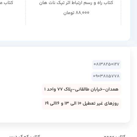
کتاب راه و رسم ارتباط اثر تیک نات هان
کتاب مد
88,000
تومان
08138250127
09038115778
همدان-خیابان طالقانی-پلاک 77 واحد 1
روزهای غیر تعطیل 10 الی 13 و 16الی 19