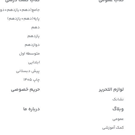
کتاب عمومی
کتاب کمک درسی
جامع(دهم+یازدهم+دوا
پایه(دهم+یازدهم)
دهم
یازدهم
دوازدهم
متوسطه اول
ابتدایی
پیش دبستانی
چاپ 1405
لوازم التحریر
حریم خصوصی
نشانک
وبلاگ
درباره ما
عمومی
کمک آموزشی