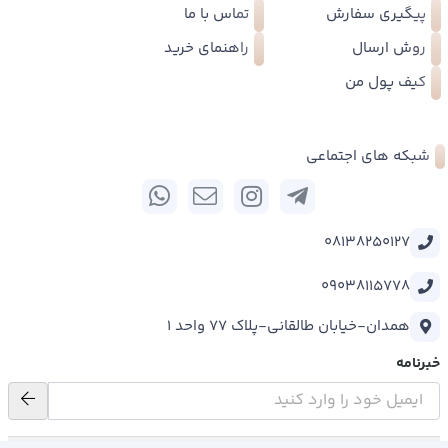
پیگیری سفارش
تماس با ما
روش ارسال
راهنمای خرید
کیف پول من
شبکه های اجتماعی
08138250127
09038115778
همدان-خیابان طالقانی-پلاک 77 واحد 1
خبرنامه