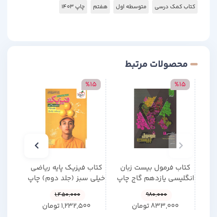
کتاب کمک درسی
متوسطه اول
هفتم
چاپ 1403
محصولات مرتبط
15
%15
%15
کتاب فرمول بیست زبان
کتاب فیزیک پایه ریاضی
کتاب 
انگلیسی یازدهم گاج چاپ
خیلی سبز (جلد دوم) چاپ
+ مو
1405
1405
1,450,000
980,000
833,000
تومان
1,232,500
تومان
0