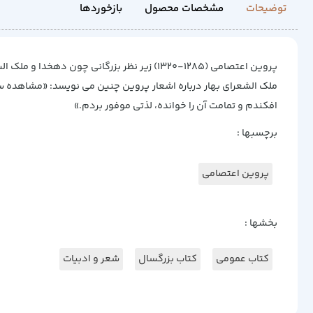
توضیحات
مشخصات محصول
بازخوردها
پروین اعتصامی (۱۲۸۵-۱۳۲۰) زیر نظر بزرگانی چون دهخدا و ملک الشعرای بهار شعر می سرود و تحت تأثیر شعر اروپایی و عربی نیز قرار داشت. این موقعیت منحصر به فرد، از او شاعری برجسته ساخت.
ملک الشعرای بهار درباره اشعار پروین چنین می نویسد: «مشاهده س
افکندم و تمامت آن را خوانده، لذتی موفور بردم.»
برچسبها :
پروین اعتصامی
بخشها :
کتاب عمومی
کتاب بزرگسال
شعر و ادبیات