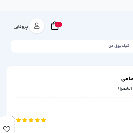
0
پروفایل
کیف پول من
صامی
لشعرا)