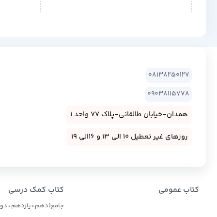
08138250127
09038115778
همدان-خیابان طالقانی-پلاک 77 واحد 1
روزهای غیر تعطیل 10 الی 13 و 16الی 19
کتاب عمومی
کتاب کمک درسی
جامع(دهم+یازدهم+دوا