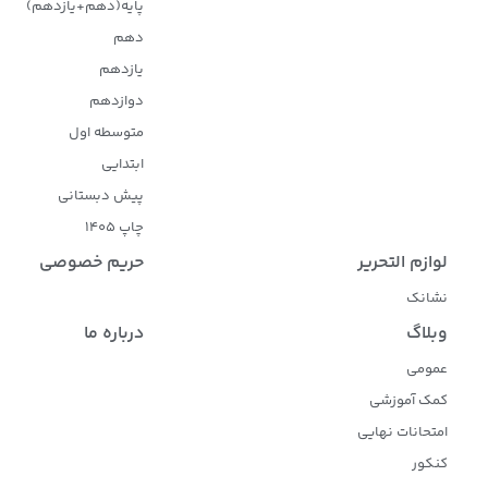
پایه(دهم+یازدهم)
دهم
یازدهم
دوازدهم
متوسطه اول
ابتدایی
پیش دبستانی
چاپ 1405
لوازم التحریر
حریم خصوصی
نشانک
وبلاگ
درباره ما
عمومی
کمک آموزشی
امتحانات نهایی
کنکور