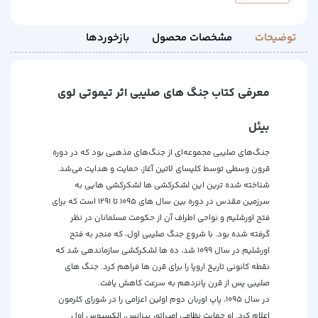
توضیحات
مشخصات محصول
بازخوردها
معرفی کتاب جنگ های صلیبی اثر تیموتی لوی
بیئل
جنگ‌های صلیبی مجموعه‌ای از جنگ‌های مذهبی بود که در دوره
قرون وسطی توسط کلیسای لاتین آغاز، حمایت و هدایت می‌شد.
شناخته شده ترین این لشکرکشی ها لشکرکشی هایی به
سرزمین مقدس در دوره بین سال های 1095 تا 1291 است که برای
فتح اورشلیم و نواحی اطراف آن از حکومت مسلمانان در نظر
گرفته شده بود. با شروع جنگ صلیبی اول، که منجر به فتح
اورشلیم در سال 1099 شد، ده ها لشکرکشی سازماندهی شد که
نقطه کانونی تاریخ اروپا را برای قرن ها فراهم کرد. جنگ های
صلیبی پس از قرن پانزدهم به سرعت کاهش یافت.
در سال 1095، پاپ اوربان دوم اولین اعزامی را در شورای کلرمون
اعلام کرد. او حمایت نظامی امپراتور بیزانس، الکسیوس اول