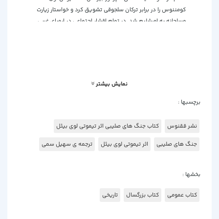
کومننوس را در برابر ترکان سلجوقی تشویق کرد و خواستار زیارت
مسلحانه به اورشلیم شد. در تمام اقشار اجتماعی در اروپای غربی
واکنش مشتاقانه ای وجود داشت. شرکت کنندگان از سراسر اروپا
می آمدند و انگیزه های مختلفی داشتند، از جمله نجات مذهبی،
ارضای تعهدات فئودالی، فرصت هایی برای شهرت، و مزیت
اقتصادی یا سیاسی. اکسپدیشن‌های بعدی توسط ارتش‌های
سازمان‌یافته‌تر انجام می‌شد که گاهی توسط یک پادشاه رهبری
نمایش بیشتر
می‌شد. موفقیت های اولیه چهار ایالت صلیبی را ایجاد کرد:
شهرستان ادسا. شاهزاده انطاکیه؛ پادشاهی اورشلیم؛ و
برچسبها :
شهرستان طرابلس حضور اروپاییان تا زمان سقوط عکا در سال 1291
به نوعی در منطقه باقی ماند. پس از آن، هیچ لشکرکشی بزرگ
نشر ققنوس
کتاب جنگ های صلیبی اثر تیموتی لوی بیئل
دیگری سازماندهی نشد.
جنگ های صلیبی
اثر تیموتی لوی بیئل
ترجمه ی سهیل سمی
بخشها :
کتاب عمومی
کتاب بزرگسال
تاریخی