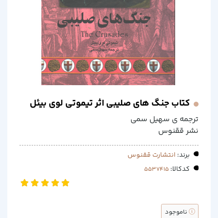
کتاب جنگ های صلیبی اثر تیموتی لوی بیئل
ترجمه ی سهیل سمی
نشر ققنوس
برند:
انتشارت ققنوس
کدکالا:
ناموجود