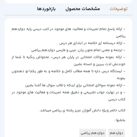
توضیحات
مشخصات محصول
بازخوردها
- ارائه پاسخ تمام تمرینات و فعالیت های موجود در کتب درسی پایه دوازدهم
ریاضی
- ارائه درسنامه ای خلاصه در ابتدای هر درس
- ترجمه و معنی تمام متون زبان، عربی و فارسی دوازدهم ریاضی
- ارائه نمونه سوالات امتحانی در پایان هر درس- محتواش رنگیه تا شما از
خوندنش لذت ببرین و خسته نشین
- ایستگاه درس داره تا همه مطالب کامل و خلاصه و به طور یکجا تو ذهنتون
بمونه
- ارائه نمونه سوالای امتحانی برای اینکه با قالب سوال ها آشنا بشین
- و در نهایت جواب تشریحی و دقیق همه تمرینات و فعالیت های موجود در
کتاب درسی
کتاب حاضر ویژه دانش آموزان عزیز رشته ی ریاضی میباشد.
بخشها :
دوازدهم
دوازدهم ریاضی