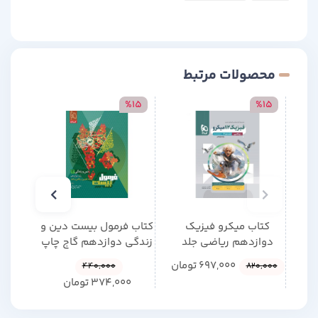
محصولات مرتبط
15
%15
%15
کتاب میکرو فیزیک
کتاب فرمول بیست دین و
کتاب 
دوازدهم ریاضی جلد
زندگی دوازدهم گاج چاپ
دوازد
پاسخ گاج چاپ 1404
1404
697,000
تومان
440,000
820,000
374,000
تومان