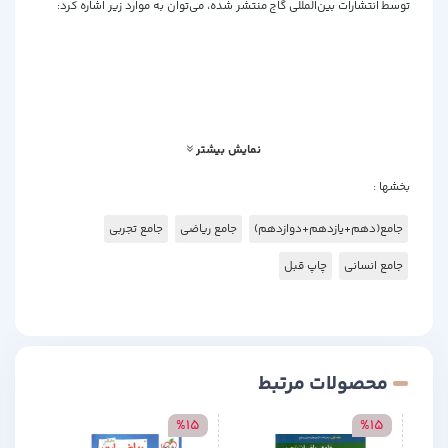
توسط انتشارات بین‌المللی گاج منتشر شده، می‌توان به موارد زیر اشاره کرد:
ویژه‌ی جمع‌بندی و مرور سریع
شامل مباحث دهم، یازدهم و دوازدهم
آموزش مهارت‌های خواندن متن
ارائه‌ی 40 کلوز‌تست
ارائه‌ی 60 درک مطلب
نمایش بیشتر
بخشها :
جامع(دهم+یازدهم+دوازدهم)
جامع ریاضی
جامع تجربی
جامع انسانی
چاپ قبل
محصولات مرتبط
15
%15
%15