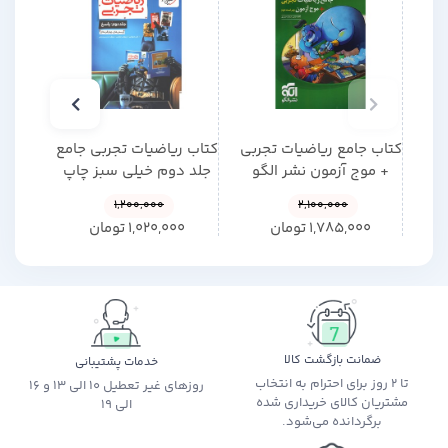
کتاب جامع ریاضیات تجربی
کتاب ریاضیات تجربی جامع
کتاب 
+ موج آزمون نشر الگو
جلد دوم خیلی سبز چاپ
نشر 
چاپ 1405
1405
1,200,000
2,100,000
1,785,000
تومان
1,020,000
تومان
0
ضمانت بازگشت کالا
خدمات پشتیبانی
تا 2 روز برای احترام به انتخاب
روزهای غیر تعطیل 10 الی 13 و 16
مشتریان کالای خریداری شده
الی 19
برگردانده می‌شود.