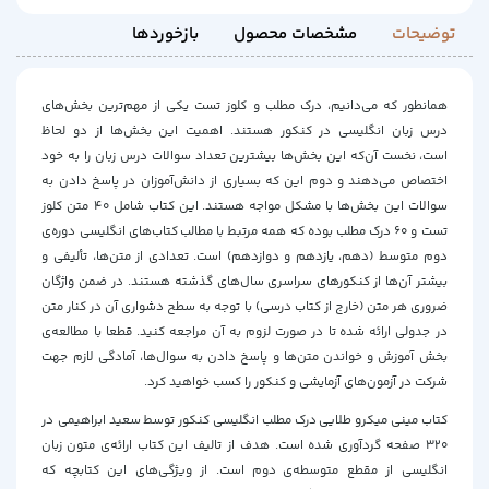
توضیحات
مشخصات محصول
بازخوردها
همانطور که می‌دانیم، درک مطلب و کلوز تست یکی از مهم‌ترین بخش‌های
درس زبان انگلیسی در کنکور هستند. اهمیت این بخش‌ها از دو لحاظ
است، نخست آن‌که این بخش‌ها بیشترین تعداد سوالات درس زبان را به خود
اختصاص می‌دهند و دوم این که بسیاری از دانش‌آموزان در پاسخ دادن به
سوالات این بخش‌ها با مشکل مواجه هستند. این کتاب شامل 40 متن کلوز
تست و 60 درک مطلب بوده که همه مرتبط با مطالب کتاب‌های انگلیسی دوره‌ی
دوم متوسط (دهم، یازدهم و دوازدهم) است. تعدادی از متن‌ها، تألیفی و
بیشتر آن‌ها از کنکورهای سراسری سال‌های گذشته هستند. در ضمن واژگان
ضروری هر متن (خارج از کتاب درسی) با توجه به سطح دشواری آن در کنار متن
در جدولی ارائه شده تا در صورت لزوم به آن مراجعه کنید. قطعا با مطالعه‌ی
بخش آموزش و خواندن متن‌ها و پاسخ دادن به سوال‌ها، آمادگی لازم جهت
شرکت در آزمون‌های آزمایشی و کنکور را کسب خواهید کرد.
کتاب مینی میکرو طلایی درک مطلب انگلیسی کنکور توسط سعید ابراهیمی در
320 صفحه گردآوری شده است. هدف از تالیف این کتاب ارائه‌ی متون زبان
انگلیسی از مقطع متوسطه‌ی دوم است. از ویژگی‌های این کتابچه که