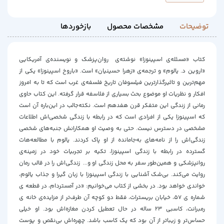
توضیحات
مشخصات محصول
بازخوردها
کتاب «مسئله‌ی اسپینوزا» نوشته‌ی روان‌پزشک و نویسنده‌ی آمریکایی
«اروین د. یالوم» و ترجمه‌ی «زهرا حسینیان» است. «باروخ اسپینوزا» یکی از
مهم‌ترین و تاثیرگذارترین فیلسوفان تاریخ فلسفه‌ی غرب است که تا به امروز
افکار و نظریات او موضوع بحث بسیاری از فلاسفه قرار گرفته. این کتاب حاوی
رمانی از زندگی این متفکر قرن هفدهم است. نکته‌جالب در این‌باره آن است
که اسپینوزا یکی از افرادی است که در رابطه با زندگی شخصی‌اش اطلاعات
مشخصی در دسترس نیست. حتی به وصیت او همکارانش جنبه‌های شخصی
زندگی‌اش را از نامه‌های به‌جامانده از او پاک کردند. یالوم با مطالعه‌هات
گسترده در رابطه با زندگی اسپینوزا، تکیه بر تجربیات خود در زمینه‌ی
روانپزشکی و همین‌طور سفر به محل زندگی او و... زندگی‌اش را در قالب رمان
روایت می‌کند. بی‌شک آشنایی با زندگی اسپینوزا با زبان گیرا و جذاب یالوم،
خواندی خواهد بود. در بخشی از کتاب می‌خوانیم: «در آمستردام، در قطعه ی
شماره ی ۵۷، خیابان بریسترات، فقط دو کوچه آن‌ طرف‌تر از مزایده‌ی خانه ی
رمبرانت، کاسبی ۲۳ ساله‌ در حال تعطیل کردن مغازه‌اش بود. او خیلی
حساس‌تر و زیباتر از آن بود که یک کاسب باشد. چهره‌اش بی‌نقص و پوست