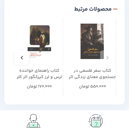
کتاب مامان و معنی زندگی
محصولات مرتبط
کتاب دروغگویی روی مبل ترجمه حسین کاظمی یزدی
کتاب من چگونه اروین یالوم شدم
کتاب موهبت درمان
کتاب خیره به خورشید
کتاب مسئله ی مرگ و زندگی
کتاب سفر فلسفی در
کتاب راهنمای خواننده
کتاب
جستجوی معنای زندگی اثر
ترس و لرز کیرکگور اثر کلر
دلوز 
یووال لوری
کارلایل
550,000
تومان
170,000
تومان