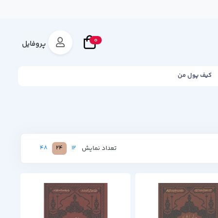
0
پروفایل
کیف پول من
تعداد نمایش
48
24
12