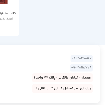
کتاب منطق ا
فریدالدین
کوشش سید 
08138250127
09038115778
همدان-خیابان طالقانی-پلاک 77 واحد 1
روزهای غیر تعطیل 10 الی 13 و 16الی 19