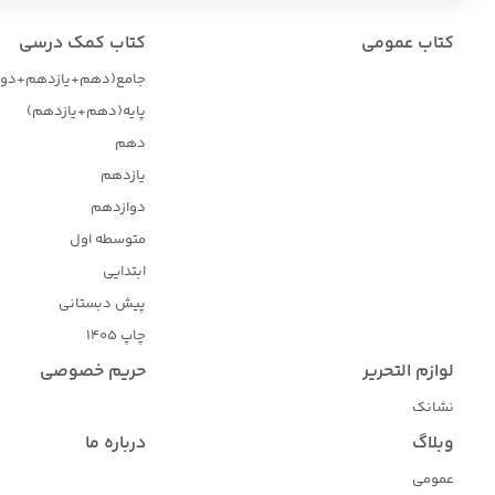
کتاب عمومی
کتاب کمک درسی
جامع(دهم+یازدهم+دوا
پایه(دهم+یازدهم)
دهم
یازدهم
دوازدهم
متوسطه اول
ابتدایی
پیش دبستانی
چاپ 1405
لوازم التحریر
حریم خصوصی
نشانک
وبلاگ
درباره ما
عمومی