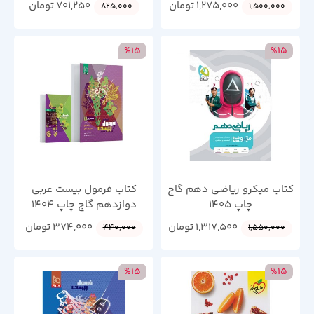
1,275,000
تومان
701,250
تومان
825,000
1,500,000
%15
%15
کتاب میکرو ریاضی دهم گاج
کتاب فرمول بیست عربی
چاپ 1405
دوازدهم گاج چاپ 1404
1,317,500
تومان
374,000
تومان
440,000
1,550,000
%15
%15