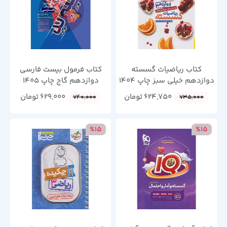
کتاب ریاضیات گسسته
کتاب فرمول بیست فارسی
دوازدهم خیلی سبز چاپ 1404
دوازدهم گاج چاپ 1405
624,750
تومان
629,000
تومان
740,000
735,000
%15
%15