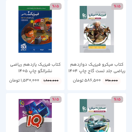
%15
%15
کتاب میکرو فیزیک دوازدهم
کتاب فیزیک یازدهم ریاضی
ریاضی جلد تست گاج چاپ 1404
نشرالگو چاپ 1405
586,500
تومان
1,530,000
تومان
1,800,000
690,000
%15
%15