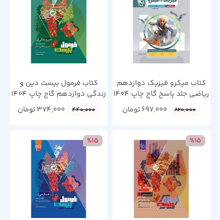
کتاب میکرو فیزیک دوازدهم
کتاب فرمول بیست دین و
ریاضی جلد پاسخ گاج چاپ 1404
زندگی دوازدهم گاج چاپ 1404
697,000
تومان
374,000
تومان
440,000
820,000
%15
%15