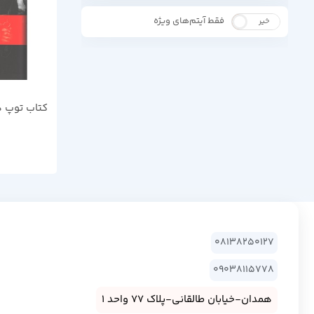
فقط آیتم‌های ویژه
خیر
بله
کتاب توپ ها
08138250127
09038115778
همدان-خیابان طالقانی-پلاک 77 واحد 1