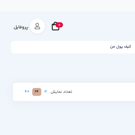
0
پروفایل
کیف پول من
تعداد نمایش
48
24
12