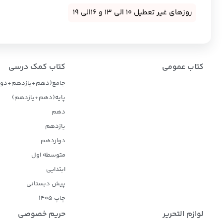
روزهای غیر تعطیل 10 الی 13 و 16الی 19
کتاب عمومی
کتاب کمک درسی
جامع(دهم+یازدهم+دوا
پایه(دهم+یازدهم)
دهم
یازدهم
دوازدهم
متوسطه اول
ابتدایی
پیش دبستانی
چاپ 1405
لوازم التحریر
حریم خصوصی