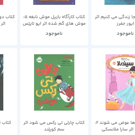
جا زندگی می کنیم اثر
کتاب کارآگاه بازیل موش نابغه 5:
کتاب دو
ایور جفرز
موش های گم شده اثر ایو تایتِس
اثر
ناموجود
ناموجود
کتاب قصه ها عوض می شوند 2:
کتاب چارلی تی رکس می شود اثر
کتاب ت
اثر سارا ملانسکی
سم کوپلند