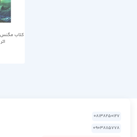
کتاب مگنس 
اثر
08138250127
09038115778