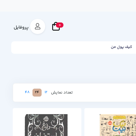
0
پروفایل
کیف پول من
تعداد نمایش
48
24
12