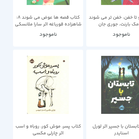
 تا خفن، خفن تر می شوند
کتاب قصه ها عوض می شوند 8:
 مک بارنت، جوری جان
شاهزاده قورباغه اثر سارا ملانسکی
ناموجود
ناموجود
ابستان با جسپر اثر لورل
کتاب پسر، موش کور، روباه و اسب
اسنایدر
اثر چارلی مکسی