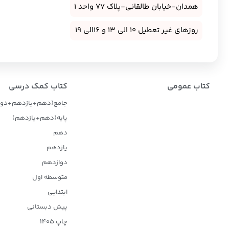
همدان-خیابان طالقانی-پلاک 77 واحد 1
روزهای غیر تعطیل 10 الی 13 و 16الی 19
کتاب عمومی
کتاب کمک درسی
جامع(دهم+یازدهم+دوا
پایه(دهم+یازدهم)
دهم
یازدهم
دوازدهم
متوسطه اول
ابتدایی
پیش دبستانی
چاپ 1405