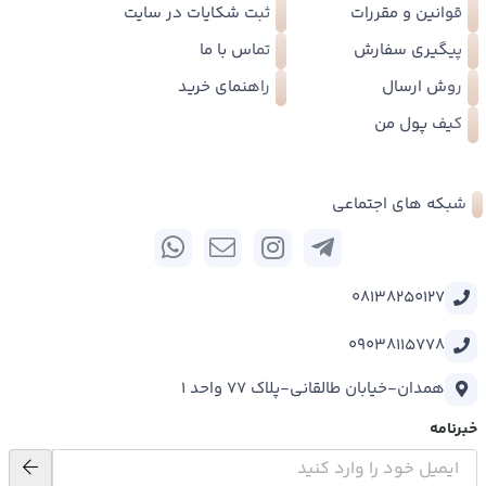
قوانین و مقررات
ثبت شکایات در سایت
پیگیری سفارش
تماس با ما
روش ارسال
راهنمای خرید
کیف پول من
شبکه های اجتماعی
08138250127
09038115778
همدان-خیابان طالقانی-پلاک 77 واحد 1
خبرنامه