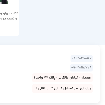
کتاب چهارخون
و تست دروس
فرهنگیان فار
08138250127
09038115778
همدان-خیابان طالقانی-پلاک 77 واحد 1
روزهای غیر تعطیل 10 الی 13 و 16الی 19