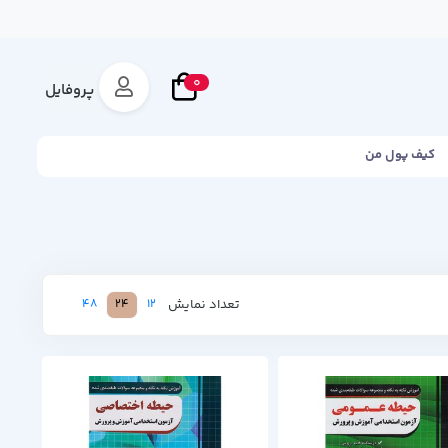
0
پروفایل
کیف پول من
تعداد نمایش
48
24
12