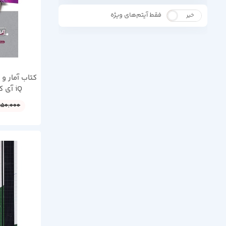
فقط آیتم‌های ویژه
خیر
بله
کتاب آمار و
iQ آی کیو گاج چاپ 1405
950,000