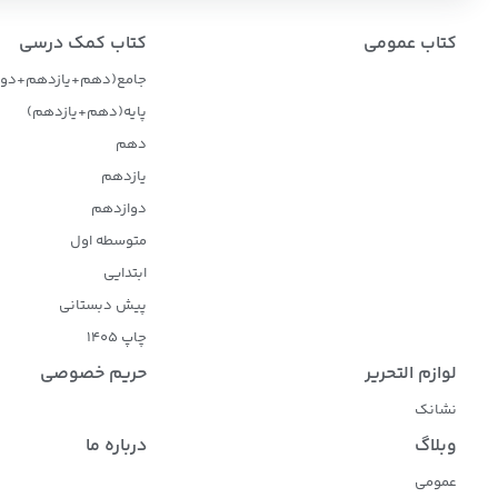
کتاب عمومی
کتاب کمک درسی
جامع(دهم+یازدهم+دوا
پایه(دهم+یازدهم)
دهم
یازدهم
دوازدهم
متوسطه اول
ابتدایی
پیش دبستانی
چاپ 1405
لوازم التحریر
حریم خصوصی
نشانک
وبلاگ
درباره ما
عمومی