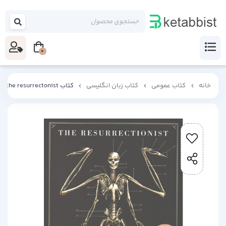
0
خانه
کتاب عمومی
کتاب زبان انگلیسی
کتاب the resurrectonist اثر EB Hudspeth به زبان انگلیسی