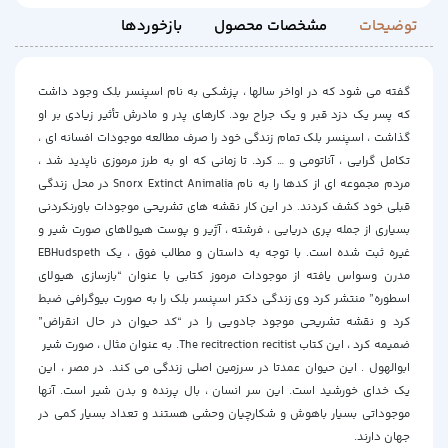
توضیحات
مشخصات محصول
بازخوردها
گفته می شود که در اواخر سالها ، پزشکی به نام اسپنسر بلک وجود داشت
که پسر یک دزد قبر و یک جراح بود. کارهای پدر و مادرش تأثیر زیادی بر او
گذاشت ، اسپنسر بلک تمام زندگی خود را صرف مطالعه موجودات افسانه ای ،
تکامل گرایی ، آناتومی و … کرد. تا زمانی که او به طرز مرموزی ناپدید شد ،
مردم مجموعه ای از کدها را به نام Snorx Extinct Animalia در محل زندگی
قبلی خود کشف کردند. در این کار نقشه های تشریحی موجودات باورنکردنی
بسیاری از جمله پری دریایی ، فرشته ، آژیر و پوست هیولاهای صورت شیر ​​و
غیره ثبت شده است. با توجه به داستان و مطالب فوق ، یک EBHudspeth
مدرن وسواس یافته از موجودات مرموز کتابی با عنوان “بازسازی هیولای
اسطوره” منتشر کرد وی زندگی دکتر اسپنسر بلک را به صورت بیوگرافی ضبط
کرد و نقشه تشریحی موجود جادویی را در “کد حیوان در حال انقراض”
ضمیمه کرد ، این کتاب The recitrection recitist. به عنوان مثال ، صورت شیر ​​
ابوالهول . این حیوان عمدتا در سرزمین اصلی زندگی می کند. در مصر ، این
یک خدای خورشید است. این سر انسان ، بال پرنده و بدن شیر است. آنها
موجوداتی بسیار باهوش و شکارچیان وحشی هستند و تعداد بسیار کمی در
جهان دارند.