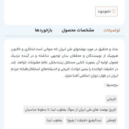
ناموجود
توضیحات
مشخصات محصول
بازخوردها
بحث و تحقیق در مورد نهضتهای ملی ایران که عنوانی است ابتکاری و تاکنون‌
هیچیک از نویسندگان و محققان بدان توجهی نداشته و در آینده نزدیک
فصول اولیه‌ آن بصورت کتابی مستقل زینت‌بخش عالم مطبوعات خواهد شد
در حقیقت خواننده را بسیر حوادث تاریخی و اندیشه‌های استقلال‌طلبانه مردم
ایران در طول دوران اسلامی‌ آشنا میازد.
برچسبها :
تاریخی
تاریخ نهضت های ملی ایران از سوگ یعقوب لیث تا سقوط عباسیان
کومش
عبدالرفیع حقیقت ( رفیع)
یعقوب لیث