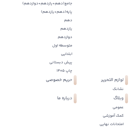
جامع(دهم+یازدهم+دوازدهم)
پایه(دهم+یازدهم)
دهم
یازدهم
دوازدهم
متوسطه اول
ابتدایی
پیش دبستانی
چاپ 1405
لوازم التحریر
حریم خصوصی
نشانک
وبلاگ
درباره ما
عمومی
کمک آموزشی
امتحانات نهایی