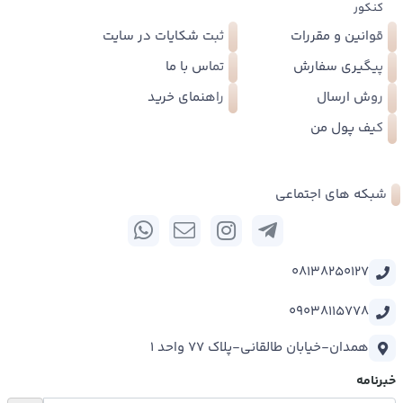
کنکور
قوانین و مقررات
ثبت شکایات در سایت
پیگیری سفارش
تماس با ما
روش ارسال
راهنمای خرید
کیف پول من
شبکه های اجتماعی
08138250127
09038115778
همدان-خیابان طالقانی-پلاک 77 واحد 1
خبرنامه