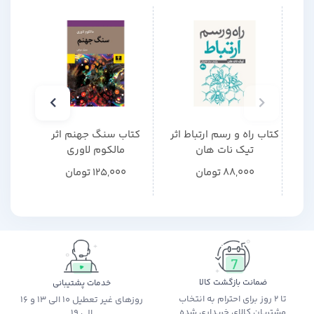
کتاب راه و رسم ارتباط اثر
کتاب سنگ جهنم اثر
کتاب
تیک نات هان
مالکوم لاوری
م
88,000
تومان
125,000
تومان
0
ضمانت بازگشت کالا
خدمات پشتیبانی
تا 2 روز برای احترام به انتخاب
روزهای غیر تعطیل 10 الی 13 و 16
مشتریان کالای خریداری شده
الی 19