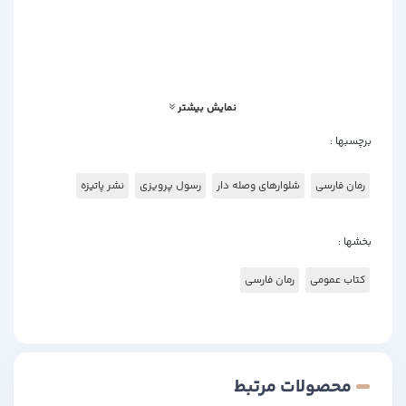
مقداری کاغذ جهت عطار سر کوچه ذخیره کردم لاقل عطاران فلفل و زردچوبه
در اوراق این کتاب می پیچند و به پدر مولف فاتحه ی مجانی خواهند خواند!
نمایش بیشتر
برچسبها :
رمان فارسی
شلوارهای وصله دار
رسول پرویزی
نشر پاتیزه
بخشها :
کتاب عمومی
رمان فارسی
محصولات مرتبط