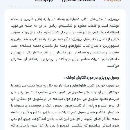
توضیحات
مشخصات محصول
بازخوردها
پرویزی داستان‌های کتاب شلوارهای وصله دار را به زبانی شیرین و ساده
نوشته است و کلمات محاوره و شکسته‌ی زیادی در آن به چشم می‌خورد.
اصطلاحات عامیانه‌ی مردم هم در جای جای کتاب وجود دارد و می‌تواند تصویر
کاملی از فضایی که رسول پرویزی از آن حرف می‌زند به مخاطب بدهد. اولین و
مشهورترین داستان کتاب شلوارهای وصله دار داستان «قصه عینکم» است.
بسیاری از متخصصان و منتقدان این داستان را از نظر ساختار یکی از بهترین
داستان‌های ادبیات معاصر ایران می‌دانند و پرویزی را به‌خاطر آن ستایش
می‌کنند.
رسول پرویزی در مورد کتابش نوشته:
در صورت خواندن کتاب
شلوارهای وصله دار
دو حال به شما دست می دهد یا
خوشتان می آید و ساعتی مشغول می شوید، کمال مطلوب است. من به وصال
میرسم بعلاوه تشویق می شوم و قول میدهم در اثر تشویق خوانندگان ذره
ای لوس نشوم و پایم را از گلیمم بیرون ننهم و خرقه‌ی نویسنده ی معروف را
به دوش نکشم همان رسول کوچک باشم سرم را زیر اندازم و کارم را ادامه
دهم اما اگر خدای نکرده از خواندن این کتاب بدتان آمد آنوقت چیزی گم نمی
شود ادعائی نداشتم که شکست٬ آبرویم را ببرد باز خدا پدرم را بیامرزد که