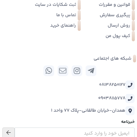
قوانین و مقررات
ثبت شکایات در سایت
پیگیری سفارش
تماس با ما
روش ارسال
راهنمای خرید
کیف پول من
شبکه های اجتماعی
08138250127
09038115778
همدان-خیابان طالقانی-پلاک 77 واحد 1
خبرنامه