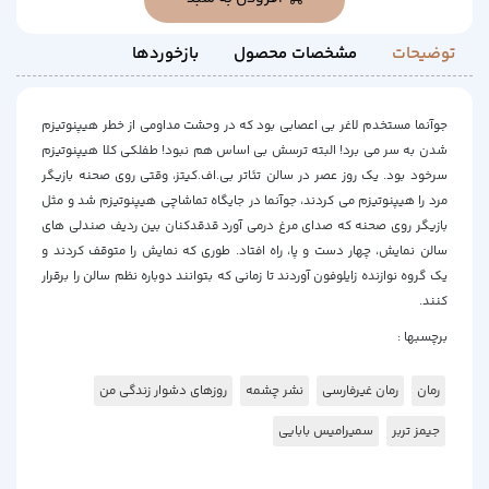
توضیحات
مشخصات محصول
بازخوردها
جوآنما مستخدم لاغر بی اعصابی بود که در وحشت مداومی از خطر هیپنوتیزم
شدن به سر می برد! البته ترسش بی اساس هم نبود! طفلکی کلا هیپنوتیزم
سرخود بود. یک روز عصر در سالن تئاتر بی.اف.کیتز، وقتی روی صحنه بازیگر
مرد را هیپنوتیزم می کردند، جوآنما در جایگاه تماشاچی هیپنوتیزم شد و مثل
بازیگر روی صحنه که صدای مرغ درمی آورد قدقدکنان بین ردیف صندلی های
سالن نمایش، چهار دست و پا، راه افتاد. طوری که نمایش را متوقف کردند و
یک گروه نوازنده زایلوفون آوردند تا زمانی که بتوانند دوباره نظم سالن را برقرار
کنند.
برچسبها :
رمان
رمان غیرفارسی
نشر چشمه
روزهای دشوار زندگی من
جیمز تربر
سمیرامیس بابایی