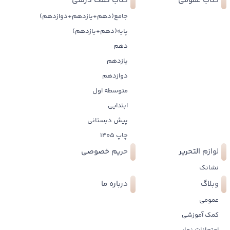
کتاب عمومی
کتاب کمک درسی
جامع(دهم+یازدهم+دوازدهم)
پایه(دهم+یازدهم)
دهم
یازدهم
دوازدهم
متوسطه اول
ابتدایی
پیش دبستانی
چاپ 1405
لوازم التحریر
حریم خصوصی
نشانک
وبلاگ
درباره ما
عمومی
کمک آموزشی
امتحانات نهایی