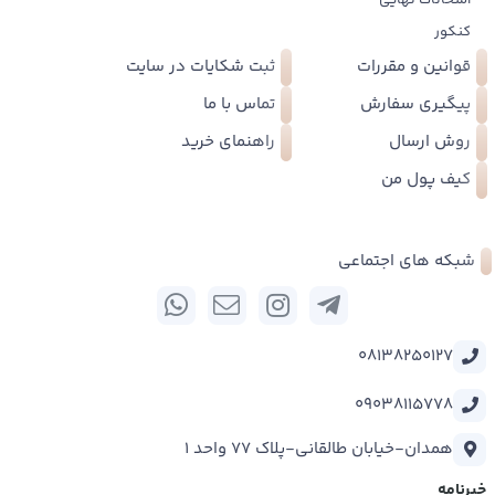
کنکور
قوانین و مقررات
ثبت شکایات در سایت
پیگیری سفارش
تماس با ما
روش ارسال
راهنمای خرید
کیف پول من
شبکه های اجتماعی
08138250127
09038115778
همدان-خیابان طالقانی-پلاک 77 واحد 1
خبرنامه