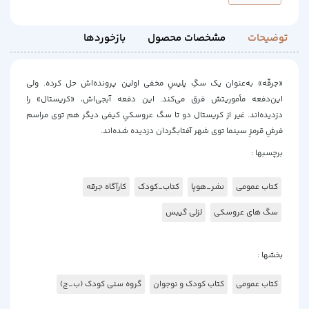
توضیحات
مشخصات محصول
بازخوردها
«جرقّه» به‌عنوان یک سگِ پلیسِ مخفی اولین پرونده‌اش حل کرده. ولی
این‌دفعه مأموریتش فرق می‌کند. این دفعه آبجی‌اش، «کریستال» را
دزدیده‌‌اند. غیر از کریستال دو تا سگ عروسکیِ کیفی دیگر هم توی مراسم
فرشِ قرمزِ سینما توی شهر آفتابگردان دزدیده شده‌اند.
برچسبها :
کتاب عمومی
نشر_هوپا
کتاب_کودک
کارآگاه جرقه
سگ های عروسکی
لزلی گیبس
بخشها :
کتاب عمومی
کتاب کودک و نوجوان
گروه سنی کودک (ب_ج)