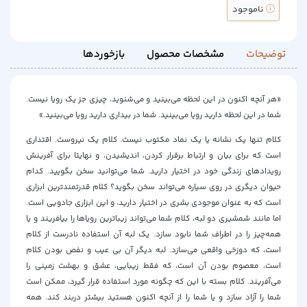
ناموجود
توضیحات
مشخصات محصول
بازخوردها
«هر آنچه اکنون در این لحظه می‌بینید و می‌شنوید، چیزی جز یک رویا نیست.
شما در این لحظه دارید رویا می‌بینید. شما در بیداری دارید رویا می‌بینید.»
کلام تنها یک نشانه یا یک نماد مکتوب نیست. کلام یک نیروست. اقتداری
است که برای بیان و ارتباط برقرار کردن، اندیشیدن، و نهایتا برای آفرینش
رویدادهای زندگی خود در اختیار دارید. شما می‌توانید سخن بگویید. کدام
حیوان دیگری در روی سیاره می‌تواند سخن بگوید؟ کلام قدرتمندترین ابزاری
است که به عنوان موجودی بشری در اختیار دارید، و این ابزاری جادویی است.
اما مانند شمشیری دو لبه، کلام شما می‌تواند زیباترین رویاها را بیافریند و یا
همه‌چیز را در اطراف شما نابود سازد. یک لبه آن استفاده نادرست از کلام
است، که دوزخی واقعی می‌سازد. لبه دیگر آن بی عیب و نفص بودن کلام
است، معصوم بودن آن است، که فقط زیبایی، عشق و بهشت زمینی را
می‌آفریند. کلام بسته با این که چگونه مورد استفاده قرار گیرد، ممکن است
شما را آزاد سازد و یا شما را از آنچه اکنون هستید بیشتر دربند کند. همه