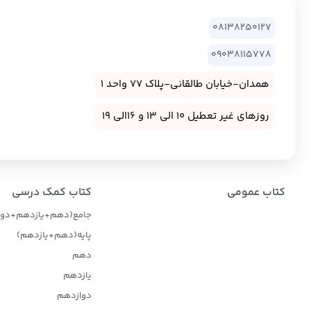
08138250127
09038115778
همدان-خیابان طالقانی-پلاک 77 واحد 1
روزهای غیر تعطیل 10 الی 13 و 16الی 19
کتاب عمومی
کتاب کمک درسی
جامع(دهم+یازدهم+دوا
پایه(دهم+یازدهم)
دهم
یازدهم
دوازدهم