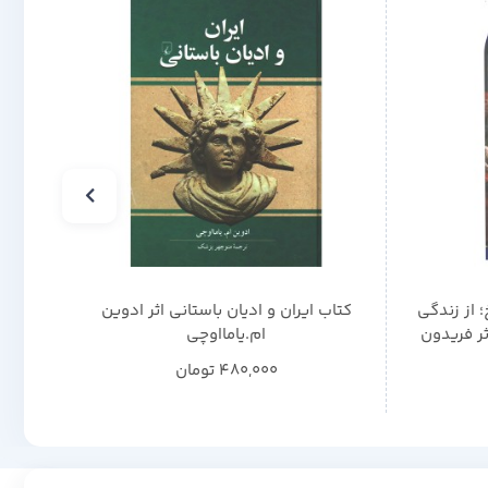
 از زندگی
کتاب ایران و ادیان باستانی اثر ادوین
کتاب
ثر فریدون
ام.یامااوچی
یانی
480,000
تومان