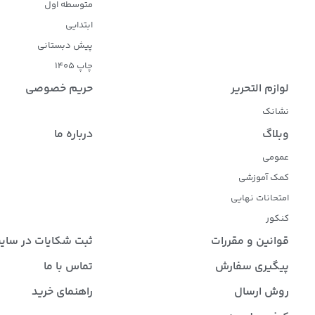
متوسطه اول
ابتدایی
پیش دبستانی
چاپ 1405
لوازم التحریر
حریم خصوصی
نشانک
وبلاگ
درباره ما
عمومی
کمک آموزشی
امتحانات نهایی
کنکور
قوانین و مقررات
ثبت شکایات در سای
پیگیری سفارش
تماس با ما
روش ارسال
راهنمای خرید