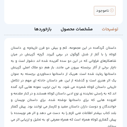
ناموجود
توضیحات
مشخصات محصول
بازخوردها
داستان گردآمده در این مجموعه، کم و بیش دو قرن تاریخچه ی داستان
کوتاه را با آغاز از شنل گوگول در برمی گیرند. گرچه گزینش در میان
شاهکارهای فراوانی که در این دو سده آفریده شده اند دشوار است و به
ناچار برخی از آثار برجسته بیرون می مانند، باز هم دو ملاک اصلی گزینش
داستانها رعایت شده است: هریک از داستانها دستاوردی برجسته به عنوان
یک اثر هنری است؛ و گذشته از این، هر داستان حادثه ای مهم در تکامل
تاریخی داستان کوتاه شمرده می شود. به این ترتیب نمونه هایی گرد آمده
اند که به راستی نماینده ی نوع ادبی داستان کوتاه هستند و در کنار مقدمه و
افزوده هایی که برای داستانها نوشته شده، برای داستان نویسان و
خوانندگان و دوست داران داستان مفید و کارساز می توانند بود. پیش گفتار
بلند کتاب بیشتر اطلاعات فنی لازم را به دست می دهد و اثر هر نویسنده با
پیش گفتاری کوتاه همراه است که همراه معرفی او، به تحلیل و ارزیابی اثر می
پردازد.