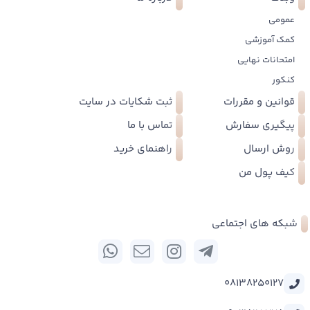
عمومی
کمک آموزشی
امتحانات نهایی
کنکور
قوانین و مقررات
ثبت شکایات در سایت
پیگیری سفارش
تماس با ما
روش ارسال
راهنمای خرید
کیف پول من
شبکه های اجتماعی
08138250127