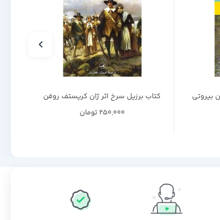
ن بیروتی
کتاب برزیل سرخ اثر ژان کریستف روفن
ک
250,000
تومان