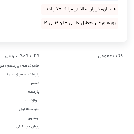
همدان-خیابان طالقانی-پلاک 77 واحد 1
روزهای غیر تعطیل 10 الی 13 و 16الی 19
کتاب عمومی
کتاب کمک درسی
جامع(دهم+یازدهم+دوا
پایه(دهم+یازدهم)
دهم
یازدهم
دوازدهم
متوسطه اول
ابتدایی
پیش دبستانی