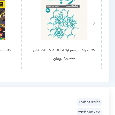
کتاب راه و رسم ارتباط اثر تیک نات هان
کتاب سن
88,000
تومان
08138250127
09038115778