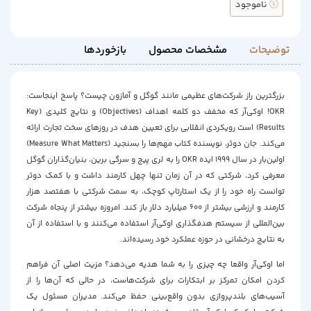
ناموجود
توضیحات
مشخصات محصول
بازخوردها
بزرگترین راز شرکت‌های عظیمی مانند گوگل و آمازون چیست؟ پاسخ اینجاست:
OKR! اوکی‌آر که مخفف دو کلمه اهداف (Objectives) و نتایج کلیدی (Key
Results) است رویکردی انقلابی برای تعیین هدف در روزهای سخت تجارت ارائه
می‌کند. جان دوئر، نویسنده کتاب مهم‌ها را بسنجید (Measure What Matters)
اولین‌بار در سال 1999 ایده OKR را به لری پیج و سرگی برین، بنیان‌گذاران گوگل
معرفی کرد، شرکتی که در آن زمان تنها چهل کارمند داشت و با کمک دوئر
توانست راه خود را از یک استارتاپ کوچک، به سمت شرکتی با هفتصد هزار
کارمند و ارزشی بیشتر از 600 میلیارد دلار باز کند. امروزه بیشتر از پنجاه شرکت
بین‌المللی از سیستم هدفگذاری اوکی‌آر استفاده می‌کنند و با استفاده از آن
به نتایج درخشانی در حوزه عملکرد خود رسیده‌اند.
اما اوکی‌آر واقعا چه چیزی را به شما هدیه می‌دهد؟ مزیت اصلی آن فراهم
کردن امکان تمرکز بر ابتکارات برای شرکت‌هاست، در حالی که آن‌ها را از
آسیب‌های بلندپروازی بدون واقع‌بینی حفظ می‌کند. مدیران مسئول یک