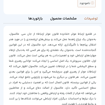
ناموجود
توضیحات
مشخصات محصول
بازخوردها
در قلمرو ارتباط موثر، «شانزده قانون موثر ارتباط» از جان سی. ماکسول،
به‌عنوان یک چراغ راهنما عمل می‌کند و بینش‌های ارزشمندی را در مورد هنر
انتقال پیام‌ها با تأثیرگذاری، ارائه می‌دهد. خرد ماکسول که در این قوانین
گنجانده‌شده است، به‌عنوان یک نقشه‌ی راه برای هر کسی که به‌دنبال ارتقاء
مهارت‌های ارتباطی خود و اهمیت‌دادن به هر پیامی است عمل می‌کند. قانون
اول، «قانون سرپوش»، یک اصل اساسی را ایجاد می‌کند؛ توانایی رهبری شما
و سطح اثربخشی شما را در ارتباطات تعیین می‌کند. ماکسول اظهار می‌کند که
ارتباطات موثر از رهبری قوی سرچشمه می‌گیرد و لحن را برای قوانین بعدی
تعیین می‌کند. هر قانون بر دیگری بنا می‌شود و چارچوبی جامع ایجاد می‌کند.
یکی از قوانین برجسته، قانون اتصال است که بر اهمیت دستیابی به افراد در
سطح احساسی تأکید دارد. ماکسول از اصالت دفاع می‌کند و از مخاطبین
می‌خواهد که فراتر از کلمات رفته و ارتباطی واقعی با مخاطبان خود ایجاد کنند.
با درک نیازها و احساسات دیگران، افراد ارتباطی می‌توانند شکاف‌ها را پر کنند
و روابط قوی‌تری را تقویت کنند.