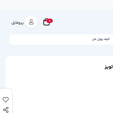
0
پروفایل
کیف پول من
ویز