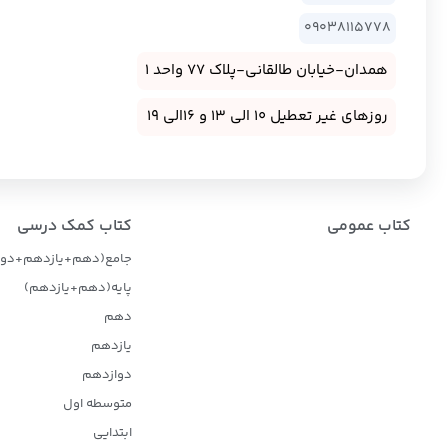
09038115778
همدان-خیابان طالقانی-پلاک 77 واحد 1
روزهای غیر تعطیل 10 الی 13 و 16الی 19
کتاب عمومی
کتاب کمک درسی
جامع(دهم+یازدهم+دوا
پایه(دهم+یازدهم)
دهم
یازدهم
دوازدهم
متوسطه اول
ابتدایی