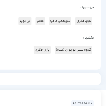
برچسبها :
بازی فکری
دورهمی مافیا
مافیا
تی تویز
بخشها :
گروه سنی نوجوان (د_ه)
بازی فکری
08138250127