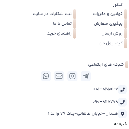
کنکور
قوانین و مقررات
ثبت شکایات در سایت
پیگیری سفارش
تماس با ما
روش ارسال
راهنمای خرید
کیف پول من
شبکه های اجتماعی
08138250127
09038115778
همدان-خیابان طالقانی-پلاک 77 واحد 1
خبرنامه