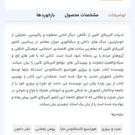
توضیحات
مشخصات محصول
بازخوردها
ادبیات آمریکای لاتین از نگاهی دیگر کتابی متفاوت و رئالیستی، نمایشی از
خونبارترین جنگ های داخلی و دیکتاتوری دوران معاصر در زیباترین کشور
آمریکای لاتین که تمام زیر ساخت های اقتصادی، اجتماعی، فرهنگی اخلاقی و
آرزوهای مردم را بی رحمانه نابود کرده است. کتابی که با طنز های تلخ و
سیاه،واقعیت،خشونت و پیچیدگی های جوامع آمریکای لاتین را بیان میکند.
نویسنده کتاب نفرت و بیزاری هوراسیو کاستلانوس، است.که بارها توسط
حاکمان کشورش تحدید به مرگ شده است. منتقدان، این کتاب را بهترین
کتاب از بین یازده رمان این نویسنده می دانند. او نفرت و بیزاری خود را از
جامعه وحاکمان کشورش به شکلی هنری و خروشان همراه با مزاح و شوخی در
میان شرارت و فلاکتی که تا اعماق جامعه این کشور آمریکای لاتین پیش رفته و
نهادینه شده است را از زبان یک استاد تبعیدی بیان میکند.
برچسبها :
نفرت و بیزاری
هوراسیو کاستلانوس مایا
بهمن یغمایی
نشر دامون