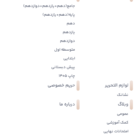
جامع(دهم+یازدهم+دوازدهم)
پایه(دهم+یازدهم)
دهم
یازدهم
دوازدهم
متوسطه اول
ابتدایی
پیش دبستانی
چاپ 1405
لوازم التحریر
حریم خصوصی
نشانک
وبلاگ
درباره ما
عمومی
کمک آموزشی
امتحانات نهایی