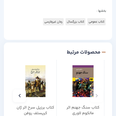
بخشها :
کتاب عمومی
کتاب بزرگسال
رمان غیرفارسی
محصولات مرتبط
کتاب سنگ جهنم اثر
کتاب برزیل سرخ اثر ژان
کتا
مالکوم لاوری
کریستف روفن