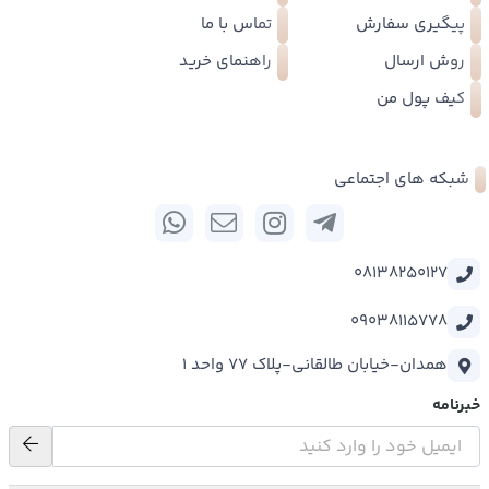
پیگیری سفارش
تماس با ما
روش ارسال
راهنمای خرید
کیف پول من
شبکه های اجتماعی
08138250127
09038115778
همدان-خیابان طالقانی-پلاک 77 واحد 1
خبرنامه