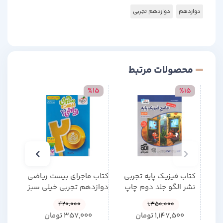
دوازدهم
دوازدهم تجربی
محصولات مرتبط
15
%15
%15
کتاب فیزیک پایه تجربی
کتاب ماجرای بیست ریاضی
کتاب
نشر الگو جلد دوم چاپ
دوازدهم تجربی خیلی سبز
شنا
1405
چاپ 1404
,000
420,000
1,350,000
1,147,500
تومان
357,000
تومان