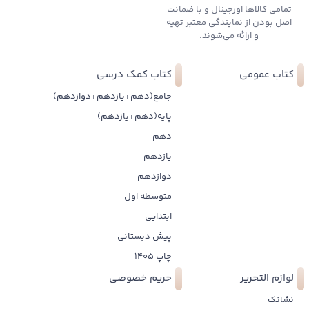
تمامی کالاها اورجینال و با ضمانت
اصل بودن از نمایندگی معتبر تهیه
و ارائه می‌شوند.
کتاب عمومی
کتاب کمک درسی
جامع(دهم+یازدهم+دوازدهم)
پایه(دهم+یازدهم)
دهم
یازدهم
دوازدهم
متوسطه اول
ابتدایی
پیش دبستانی
چاپ 1405
لوازم التحریر
حریم خصوصی
نشانک