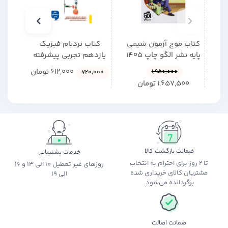
ارائه‌ی مباحث فیزیک پایه‌ی دوازدهم در جلد مکمل (جلد1)
کتاب موج آزمون شیمی
کتاب نردبام فیزیک
کتاب 
پایه نشر الگو چاپ 1405
یازدهم تجربی پیشرفته
زندگ
خیلی سبز چاپ 1404
612,000
تومان
1,950,000
720,000
1,657,500
تومان
ضمانت بازگشت کالا
خدمات پشتیبانی
تا 2 روز برای احترام به انتخاب
روزهای غیر تعطیل 10 الی 13 و 16
مشتریان کالای خریداری شده
الی 19
برگردانده می‌شود.
ضمانت اصالت