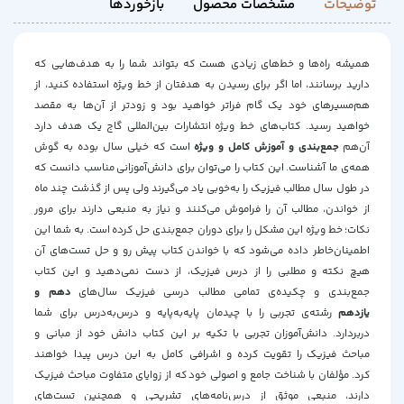
توضیحات
مشخصات محصول
بازخوردها
همیشه راه‌ها و خط‌های زیادی هست که بتواند شما را به هدف‌هایی که
دارید برسانند، اما اگر برای رسیدن به هدفتان از خط ویژه‌ استفاده کنید، از
هم‌‌مسیرهای خود یک گام فراتر خواهید بود و زودتر از آن‌ها به مقصد
خواهید رسید. کتاب‌های خط ویژه انتشارات بین‌المللی گاج یک هدف دارد
آن‌هم
جمع‌بندی و آموزش کامل و ویژه
است که خیلی سال بوده به گوش
همه‌ی ما آشناست. این کتاب را می‌توان برای دانش‌آموزانی مناسب دانست که
در طول سال مطالب فیزیک را به‌خوبی یاد می‌گیرند ولی پس از گذشت چند ماه
از خواندن، مطالب آن را فراموش می‌کنند و نیاز به منبعی دارند برای مرور
نکات؛ خط ویژه این مشکل را برای دوران جمع‌بندی حل کرده است. به شما این
اطمینان‌خاطر داده می‌شود که با خواندن کتاب پیش رو و حل تست‌های آن
هیچ نکته‌ و مطلبی را از درس فیزیک، از دست نمی‌دهید و این کتاب
جمع‌بندی و چکیده‌ی تمامی مطالب درسی فیزیک سال‌های
دهم و
یازدهم
رشته‌ی تجربی را با چیدمان پایه‌به‌پایه و درس‌به‌درس برای شما
دربردارد. دانش‌آموزان تجربی با تکیه‌ بر اين كتاب دانش خود از مبانی و
مباحث فیزیک را تقویت کرده و اشرافی کامل به این درس پیدا خواهند
کرد. مؤلفان با شناخت جامع و اصولی‌ خود که از زوايای متفاوت مباحث فيزيک
دارند، منبعی موثق از درس‌نامه‌های تشريحی و همچنين تست‌های