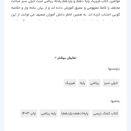
مولفین کتاب فیزیک پایه دهم و یازدهم رشته ریاضی تست خیلی سبز مباحث
مختلف را کاملا مفهومی و عمیق آموزش داده اند و از بیان نکته وار و خلاصه
گویی اجتناب کرده اند. به همین خاطر دانش آموزان ضعیف می توانند از این
درسنامه ها نهایت استفاده را برای رشد سطح علمی شان ببرند. اگر دانش
آموزی متن درسنامه ها را با دقت مطالعه کند و مثال های مطرح شده در متن
را حل کند قطعا پیش رفت چشمگیری خواهد کرد. یکی از ویژگی های مثبت
کتاب فیزیک پایه دهم و یازدهم رشته ریاضی تست خیلی سبز رویکرد
کنکوری آن می باشد، زیرا مولفین سعی کرده اند از مسیر کنکور سراسری اصلا
خارج نشوند. اما به دلیل بررسی تمامی تیپ های موجود، در برخی قسمت ها از
نمایش بیشتر
رویکرد کتاب های نظام جدید فاصله گرفته است.
برچسبها :
به طور مثال در کتاب درسی سال دهم (فصل ویژگی های فیزیکی مواد) اصلا
صحبتی در مورد بالابر های هیدرولیکی نشده است، ولی در این کتاب مثال
خیلی سبز
ریاضی
پایه
فیزیک
هایی در رابطه با این مبحث بیان گردیده است. همچنین در کتاب درسی ذکر
شده است که از مبحث نیروی شناوری و ارشمیدس نباید سوال محاسباتی
مطرح گردد اما اینگونه سوالات در کتاب فیزیک پایه دهم و یازدهم رشته
بخشها :
ریاضی تست خیلی سبز وجود دارد، که البته نمیتوان وجود این سوالات را جزء
نقطه ضعف های این کتاب دانست . بهتر است دانش آموزان در اینگونه موارد
کتاب کمک درسی
پایه(دهم+یازدهم)
پایه ریاضی
چاپ 1403
با دبیر خود مشورت نمایند. تست های قرار داده شده در متن درسنامه بسیار
ساده می باشند و با هدف آشنایی دانش آموزان با نحوه ی استفاده از فرمول