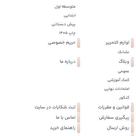
سوال را بررسی کرده اند. روش حل سوالات کاملا منطبق بر آموزش های
متوسطه اول
درسنامه می باشد.
ابتدایی
پیش دبستانی
چاپ 1405
لوازم التحریر
حریم خصوصی
نشانک
وبلاگ
درباره ما
عمومی
کمک آموزشی
امتحانات نهایی
کنکور
قوانین و مقررات
ثبت شکایات در سایت
پیگیری سفارش
تماس با ما
روش ارسال
راهنمای خرید