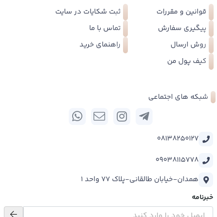
قوانین و مقررات
ثبت شکایات در سایت
پیگیری سفارش
تماس با ما
روش ارسال
راهنمای خرید
کیف پول من
شبکه های اجتماعی
08138250127
09038115778
همدان-خیابان طالقانی-پلاک 77 واحد 1
خبرنامه