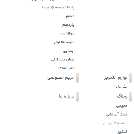
پایه(دهم+یازدهم)
دهم
یازدهم
دوازدهم
متوسطه اول
ابتدایی
پیش دبستانی
چاپ 1405
لوازم التحریر
حریم خصوصی
نشانک
وبلاگ
درباره ما
عمومی
کمک آموزشی
امتحانات نهایی
کنکور