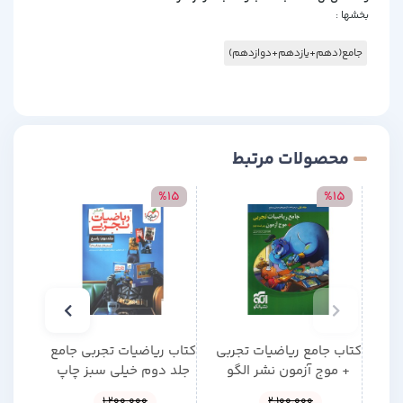
بخشها :
جامع(دهم+یازدهم+دوازدهم)
محصولات مرتبط
15
%15
%15
کتاب جامع ریاضیات تجربی
کتاب ریاضیات تجربی جامع
کتاب 
+ موج آزمون نشر الگو
جلد دوم خیلی سبز چاپ
نشر 
چاپ 1405
1405
1,200,000
2,100,000