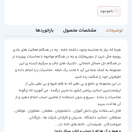
ناموجود
توضیحات
مشخصات محصول
بازخوردها
هرجا که نیاز به محاسبه وجود داشته باشه ، چه در هنگام فعالیت های عادی
روزمره مثل خرید از سوپرمارکت و چه در هنگام مواجهه با محاسبات پیچیده تر
در هنگام حل مسائل امتحانی ، تکنیک های جالب و سرگرم کننده ی این
مجموعه به کمک شما می آید تا مانند یک نابغه ، محاسبات را را انجام داده و
اطرافیان خود را شگفت زده کنید.
در این مجموعه ی جامع و بی نظیر که به قلم شیوا و بی نظیر یکی از
ارزشمندترین اساتید ریاضی کشور به تحریر درآمده ، می آموزید که چگونه
محاسبات را ساده ، سریع و بدون استفاده از ماشین حساب انجام دهید و از
آن ها لذت ببرید.
قابل اســــتفاده برای
دانش آموزان ، دانشجویان ، معلمان ، مشاوران ، مولفان ،
محققان ، اساتید دانشگاه ، مدیران و کارکنان شرکت ها ، بازرگانان ،
فروشندگان ، هنرمندان ، خانم های خانه دار ،...
و همه ی آن ها که با حساب و کتاب سرکار دارند!