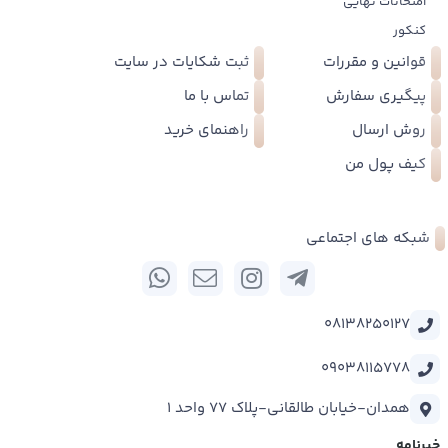
امتحانات نهایی
کنکور
قوانین و مقررات
ثبت شکایات در سایت
پیگیری سفارش
تماس با ما
روش ارسال
راهنمای خرید
کیف پول من
شبکه های اجتماعی
08138250127
09038115778
همدان-خیابان طالقانی-پلاک 77 واحد 1
خبرنامه