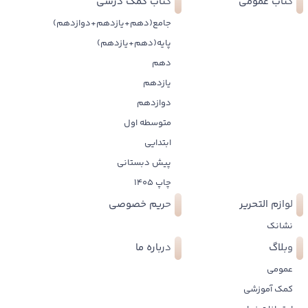
کتاب عمومی
کتاب کمک درسی
جامع(دهم+یازدهم+دوازدهم)
پایه(دهم+یازدهم)
دهم
یازدهم
دوازدهم
متوسطه اول
ابتدایی
پیش دبستانی
چاپ 1405
لوازم التحریر
حریم خصوصی
نشانک
وبلاگ
درباره ما
عمومی
کمک آموزشی