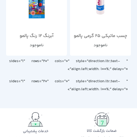
چسب ماتیکی 25 گرمی پالمو
آبرنگ 12 رنگ پالمو
ناموجود
ناموجود
" sides="1" rows="20" cols="0" style="direction:ltr;text-
align:left;width: 100%;" delay="0">
" sides="1" rows="20" cols="0" style="direction:ltr;text-
align:left;width: 100%;" delay="0">
ضمانت بازگشت کالا
خدمات پشتیبانی