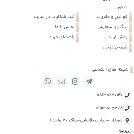
کنکور
قوانین و مقررات
ثبت شکایات در سایت
پیگیری سفارش
تماس با ما
روش ارسال
راهنمای خرید
کیف پول من
شبکه های اجتماعی
08138250127
09038115778
همدان-خیابان طالقانی-پلاک 77 واحد 1
خبرنامه