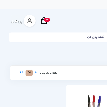
0
پروفایل
کیف پول من
تعداد نمایش
48
24
12