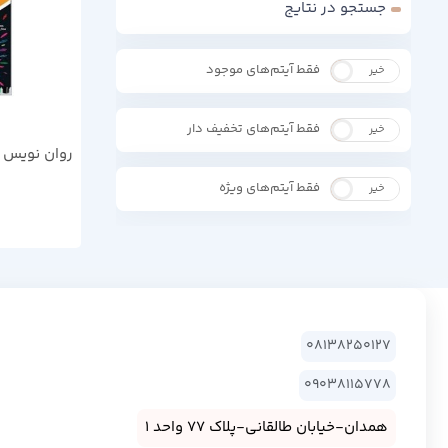
جستجو در نتایج
فقط آیتم‌های موجود
خیر
بله
فقط آیتم‌های تخفیف دار
خیر
بله
فقط آیتم‌های ویژه
خیر
بله
08138250127
09038115778
همدان-خیابان طالقانی-پلاک 77 واحد 1