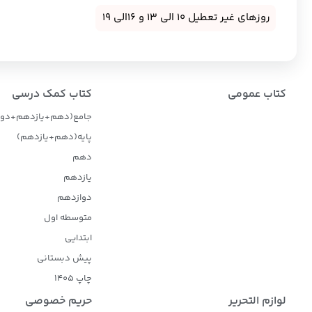
روزهای غیر تعطیل 10 الی 13 و 16الی 19
کتاب عمومی
کتاب کمک درسی
جامع(دهم+یازدهم+دوا
پایه(دهم+یازدهم)
دهم
یازدهم
دوازدهم
متوسطه اول
ابتدایی
پیش دبستانی
چاپ 1405
لوازم التحریر
حریم خصوصی