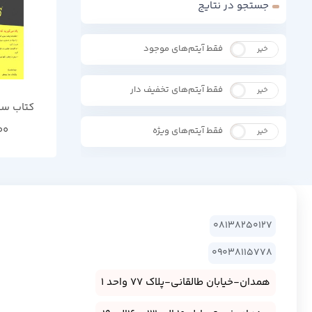
جستجو در نتایج
فقط آیتم‌های موجود
خیر
بله
فقط آیتم‌های تخفیف دار
خیر
بله
کتاب سو
00
فقط آیتم‌های ویژه
خیر
بله
08138250127
09038115778
همدان-خیابان طالقانی-پلاک 77 واحد 1