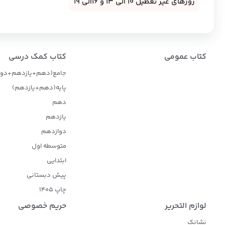
روزهای غیر تعطیل 10 الی 13 و 16الی 19
کتاب عمومی
کتاب کمک درسی
جامع(دهم+یازدهم+دوا
پایه(دهم+یازدهم)
دهم
یازدهم
دوازدهم
متوسطه اول
ابتدایی
پیش دبستانی
چاپ 1405
لوازم التحریر
حریم خصوصی
نشانک