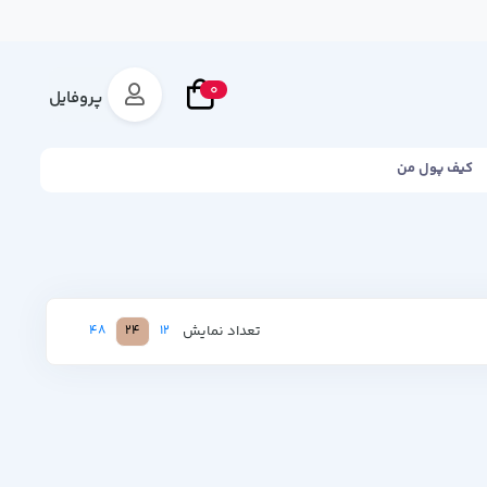
0
پروفایل
کیف پول من
تعداد نمایش
48
24
12